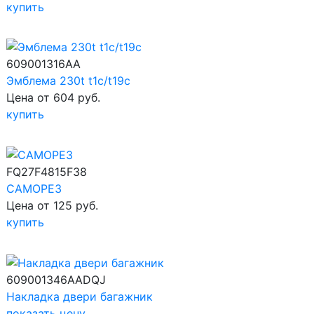
купить
609001316AA
Эмблема 230t t1c/t19c
Цена от 604 руб.
купить
FQ27F4815F38
САМОРЕЗ
Цена от 125 руб.
купить
609001346AADQJ
Накладка двери багажник
показать цену