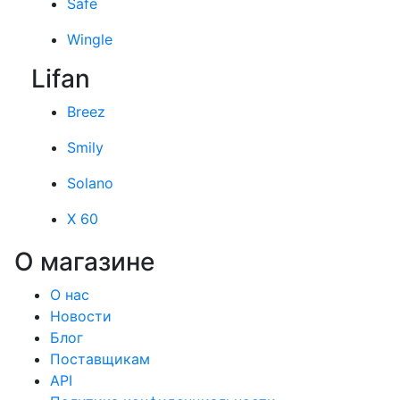
Safe
Wingle
Lifan
Breez
Smily
Solano
X 60
О магазине
О нас
Новости
Блог
Поставщикам
API