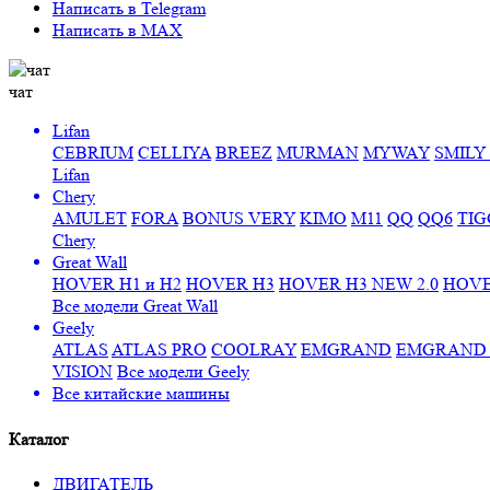
Написать в Telegram
Написать в MAX
чат
Lifan
CEBRIUM
CELLIYA
BREEZ
MURMAN
MYWAY
SMILY 
Lifan
Chery
AMULET
FORA
BONUS VERY
KIMO
M11
QQ
QQ6
TIG
Chery
Great Wall
HOVER H1 и H2
HOVER H3
HOVER H3 NEW 2.0
HOVE
Все модели Great Wall
Geely
ATLAS
ATLAS PRO
COOLRAY
EMGRAND
EMGRAND 7
VISION
Все модели Geely
Все
китайские машины
Каталог
ДВИГАТЕЛЬ