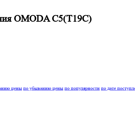
вания OMODA C5(T19C)
танию цены
по убыванию цены
по популярности
по дате поступл