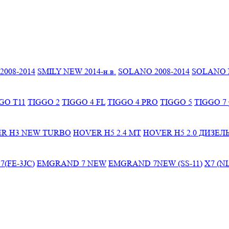
2008-2014
SMILY NEW 2014-н.в.
SOLANO 2008-2014
SOLANO N
GO T11
TIGGO 2
TIGGO 4 FL
TIGGO 4 PRO
TIGGO 5
TIGGO 7 
R H3 NEW TURBO
HOVER H5 2.4 МТ
HOVER H5 2.0 ДИЗЕЛ
(FE-3JC)
EMGRAND 7 NEW
EMGRAND 7NEW (SS-11)
X7 (NL