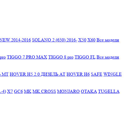
EW 2014-2016
SOLANO 2 (650) 2016-
X50
X60
Все модели
pro
TIGGO 7 PRO MAX
TIGGO 8 pro
TIGGO FL
Все модели
Ь МТ
HOVER H5 2.0 ДИЗЕЛЬ АТ
HOVER H6
SAFE
WINGLE
-4)
X7
GC6
MK
MK CROSS
MONJARO
OTAKA
TUGELLA