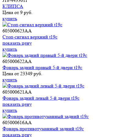
J18-4433011
КЛИПСА
Цена от 9 руб.
купить
605000623AA
Стоп-сигнал верхний t19c
показать цену
купить
605000622AA
Фонарь задний правый 5-й двери t19c
Цена от 23349 руб.
купить
605000621AA
Фонарь задний левый 5-й двери t19c
показать цену
купить
605000616AA
Фонарь противотуманный задний t19c
показать цену