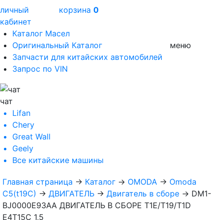
личный
корзина
0
кабинет
Каталог Масел
Оригинальный Каталог
меню
Запчасти для китайских автомобилей
Запрос по VIN
чат
Lifan
Chery
Great Wall
Geely
Все
китайские машины
Главная страница
→
Каталог
→
OMODA
→
Omoda
C5(t19C)
→
ДВИГАТЕЛЬ
→
Двигатель в сборе
→
DM1-
BJ0000E93AA ДВИГАТЕЛЬ В СБОРЕ T1E/T19/T1D
E4T15C 1,5