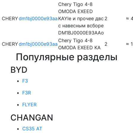
Chery Tigo 4-8
OMODA EXEED
CHERY
dm1bj0000e93aa
KAYle и прочее двс
2
≈ 4
с навесным всборе
DM1BJ0000E93AAо
Chery Tigo 4-8
CHERY
dm1bj0000e93aa
2
≈ 1
OMODA EXEED KA
Популярные разделы
BYD
F3
F3R
FLYER
CHANGAN
CS35 AT